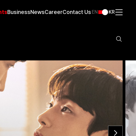
nts
Business
News
Career
Contact Us
EN
KR