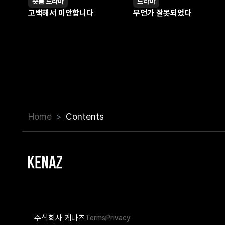
숏폼 드라마
드라마
영상
영상
고백해서 미안합니다
무언가 잘못되었다
Home
Contents
주식회사 케나즈
Terms
Privacy