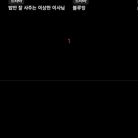
드라마
드라마
영상
영상
밥만 잘 사주는 이상한 이사님
블루밍
1