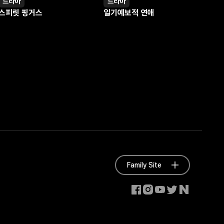
드라마
드라마
영상
영상
스피릿 핑거스
일기예보적 연애
Family Site