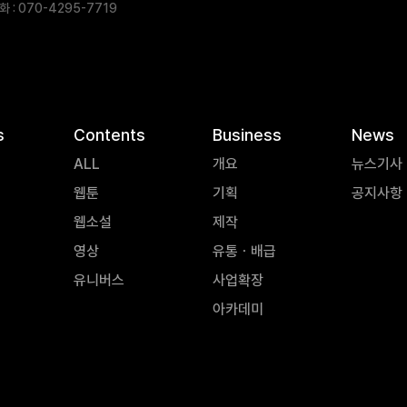
 : 070-4295-7719
s
Contents
Business
News
ALL
개요
뉴스기사
웹툰
기획
공지사항
웹소설
제작
영상
유통ㆍ배급
유니버스
사업확장
아카데미