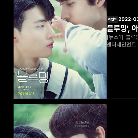
2022-0
이벤트
블루밍',
[뉴스1] '블루밍', 아이치
엔터테인먼트 재팬(NBC
따르면 네이버