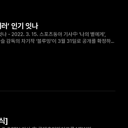
에러’ 인기 잇나
별에게’,
황다슬 감독의 차기작 ‘블루밍’이 3월 31일로 공개를 확정하며
식]