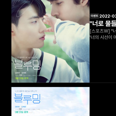
2022-0
이벤트
"너로 물들
[스포츠W] "너로 물들다
'너의 시선이 
인기 BL 웹툰