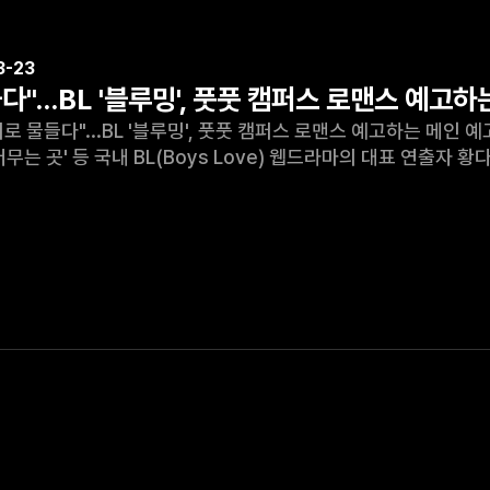
3-23
다"...BL '블루밍', 풋풋 캠퍼스 로맨스 예고
"...BL '블루밍', 풋풋 캠퍼스 로맨스 예고하는 메인 예고편 공개 - 2022. 3. 23. 스포츠W 기사中
머무는 곳' 등 국내 BL(Boys Love) 웹드라마의 대표 연출자 
 '인기는 무언가 잘못되었다'를 재해석한 '블루밍