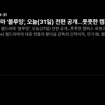
3-31
마 '블루밍', 오늘(31일) 전편 공개…풋풋한 
 '블루밍', 오늘(31일) 전편 공개…풋풋한 캠퍼스 로맨스 '나의 별에게', '너의 시선이 머무는 곳에' 등 
Love) 웹드라마의 대표 연출자 황다슬 감독의 신작이자, 인기 BL
31일 전편을 공개했다. 메인 포스터와 OST 정규 앨범도 선보였다. '블루