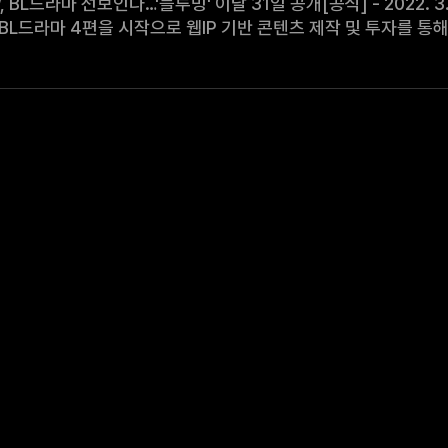
 선보인다…'블루밍' 이달 31일 공개[공식] - 2022. 3. 7. OSEN 기사 中 콘텐츠미디어그룹 NEW의
라마 4편을 시작으로 웹IP 기반 콘텐츠 제작 및 투자를 통해 사업 다각화에 나선다
 영화의 투자 배급을 넘어 웹드라마, 웹예능, 시트콤 등 형식과 