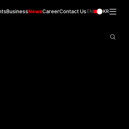
nts
Business
News
Career
Contact Us
EN
KR