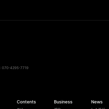
: 070-4295-7719
Contents
Business
News