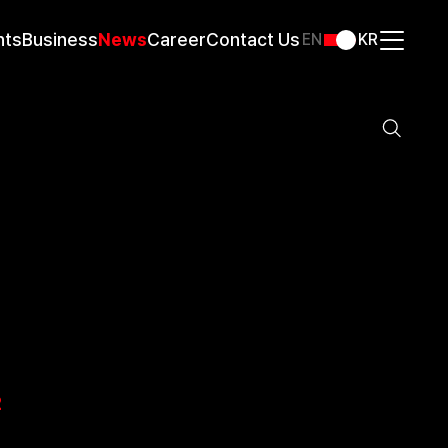
nts
Business
News
Career
Contact Us
EN
KR
2