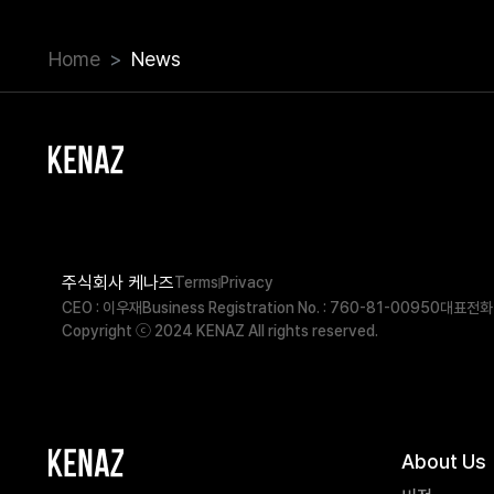
Home
News
주식회사 케나즈
Terms
Privacy
CEO : 이우재
Business Registration No. : 760-81-00950
대표전화 
Copyright ⓒ 2024 KENAZ All rights reserved.
About Us