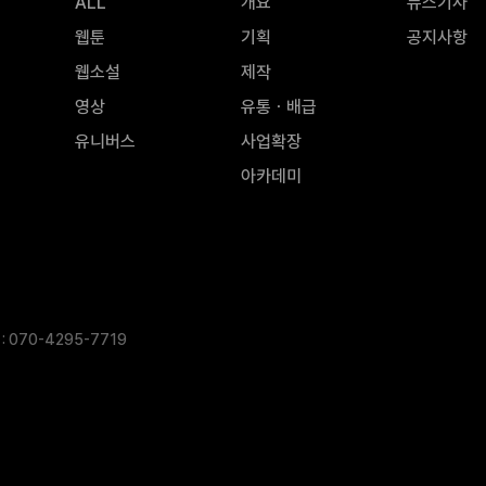
ALL
개요
뉴스기사
웹툰
기획
공지사항
웹소설
제작
영상
유통ㆍ배급
유니버스
사업확장
아카데미
: 070-4295-7719