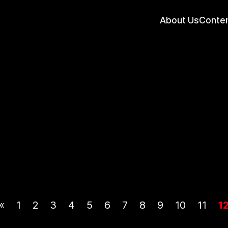
About Us
Conte
«
1
2
3
4
5
6
7
8
9
10
11
1